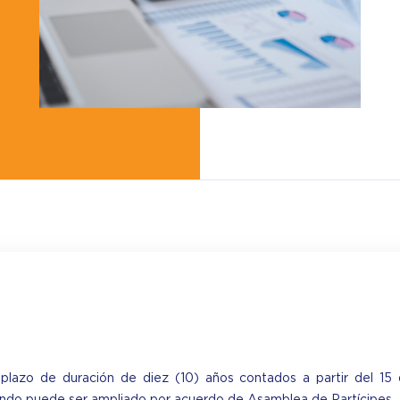
plazo de duración de diez (10) años contados a partir del 15 d
fondo puede ser ampliado por acuerdo de Asamblea de Partícipes.