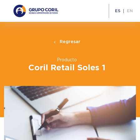
ES
EN
Regresar
Producto
Coril Retail Soles 1