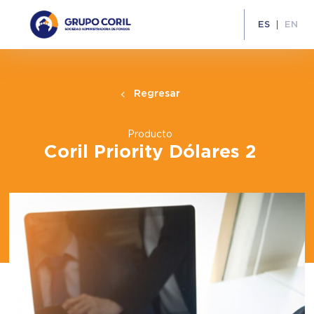
ES
EN
Regresar
Producto
Coril Priority Dólares 2