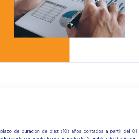
plazo de duración de diez (10) años contados a partir del 01 d
fondo puede ser ampliado por acuerdo de Asamblea de Partícipes.