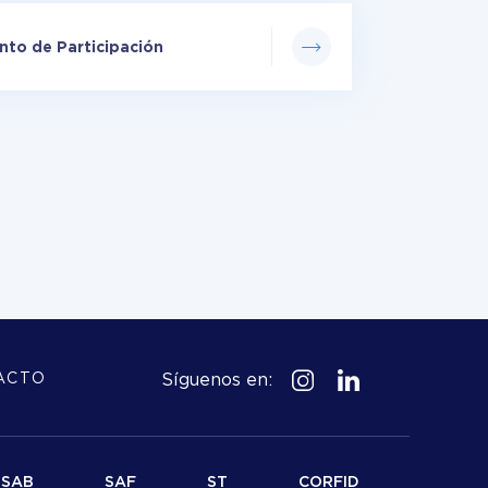
to de Participación
Síguenos en:
ACTO
SAB
SAF
ST
CORFID