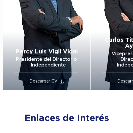
Carlos Titto Almora
Ayona
Fernan
Vicepresidente del
Vivan
Directorio -
Independiente
Dir
Descargar CV
Descar
Enlaces de Interés