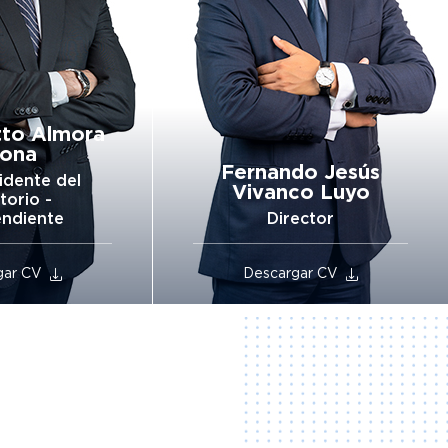
do Jesús
Rosa Mercedes Asca
co Luyo
Cordano
ector
Director Independiente
gar CV
Descargar CV