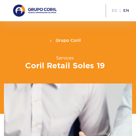
ES
EN
Grupo Coril
Services
Coril Retail Soles 19