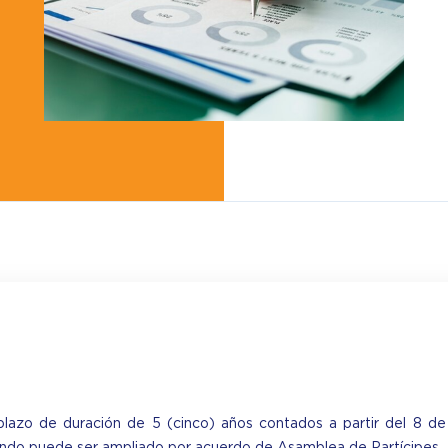
lazo de duración de 5 (cinco) años contados a partir del 8 de 
fondo puede ser ampliado por acuerdo de Asamblea de Partícipes.