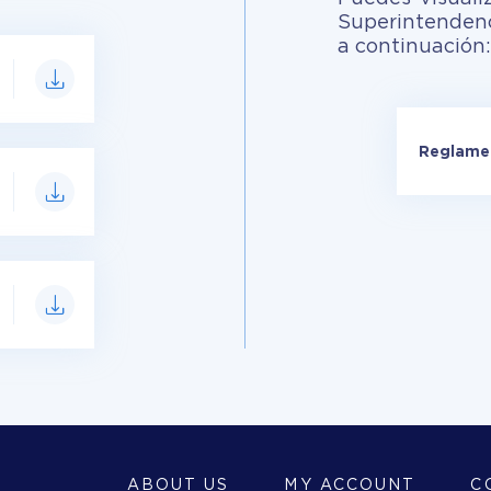
Superintendenc
a continuación:
Reglamen
ABOUT US
MY ACCOUNT
C